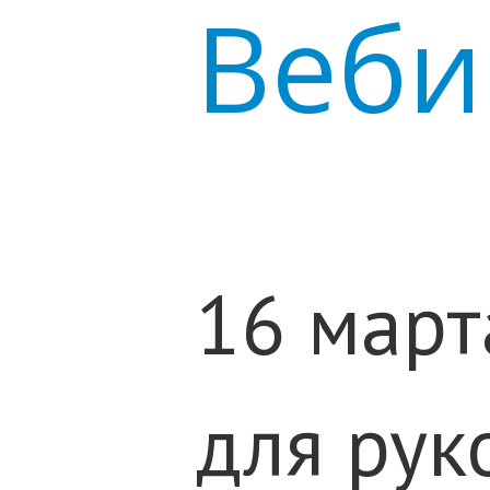
Веби
16 март
для рук