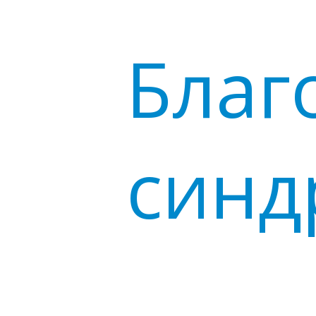
Благ
синд