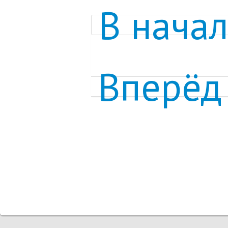
В нача
Вперёд