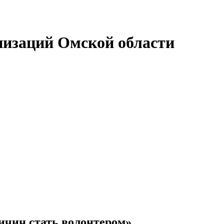
низаций Омской области
ичин стать волонтером»