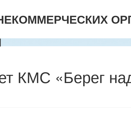
НЕКОММЕРЧЕСКИХ ОР
И
чет КМС «Берег н