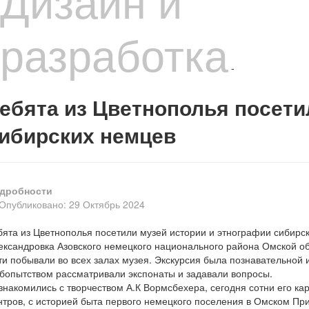
Дизайн и
разработка
-
ебята из Цветнополья посети
ибирских немцев
дробности
Опубликовано: 29 Октябрь 2024
бята из Цветнополья посетили музей истории и этнографии сибир
ександровка Азовского немецкого национального района Омской об
ти побывали во всех залах музея. Экскурсия была познавательной 
бопытством
рассматривали экспонаты и задавали вопросы.
знакомились с творчеством А.К Вормсбехера, сегодня сотни его ка
нтров, с историей быта первого немецкого поселения в Омском Пр