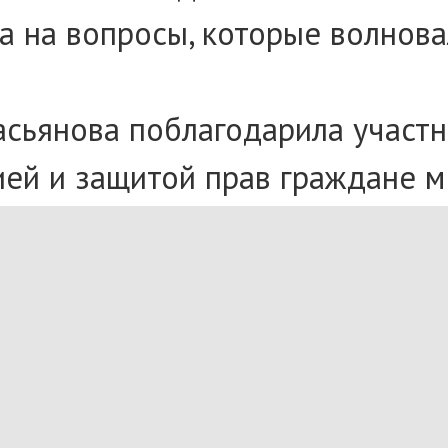
 на вопросы, которые волновал
асьянова поблагодарила участни
ей и защитой прав граждане м
31-77, либо по адресу Красный 
ченного по правам человека в
ями, а также распространение
которые помогают защищать п
рческих организаций всегда п