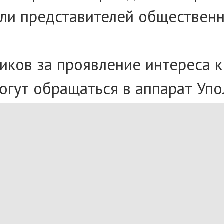
и представителей общественны
ков за проявление интереса к 
огут обращаться в аппарат Уп
путь, 9, кабинет 321.
ходит развитие открытого диал
 правовых знаний. Подобные в
рава жителей нашего региона.
риносит результаты, – подчерк