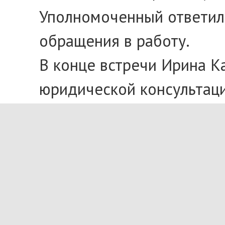
Уполномоченный ответила
обращения в работу.
В конце встречи Ирина К
юридической консультаци
по телефону +7 (3812) 21-
«В обязанности уполномо
движениями и объединени
неравнодушными людьми, 
ориентированных некомме