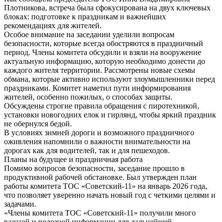
Плотникова, встреча была сфокусирована на двух ключевых
блоках: подготовке к праздникам и важнейших
рекомендациях для жителей.
Особое внимание на заседании уделили вопросам
безопасности, которые всегда обостряются в праздничный
период. Члены комитета обсудили и взяли на вооружение
актуальную информацию, которую необходимо донести до
каждого жителя территории. Рассмотрены новые схемы
обмана, которые активно используют злоумышленники перед
праздниками. Комитет наметил пути информирования
жителей, особенно пожилых, о способах защиты.
Обсуждены строгие правила обращения с пиротехникой,
установки новогодних елок и гирлянд, чтобы яркий праздник
не обернулся бедой.
В условиях зимней дороги и возможного праздничного
оживления напомнили о важности внимательности на
дорогах как для водителей, так и для пешеходов.
Планы на будущее и праздничная работа
Помимо вопросов безопасности, заседание прошло в
продуктивной рабочей обстановке. Был утвержден план
работы комитета ТОС «Советский-11» на январь 2026 года,
что позволяет уверенно начать новый год с четкими целями и
задачами.
«Члены комитета ТОС «Советский-11» получили много
важной и полезной информации для дальнейшей