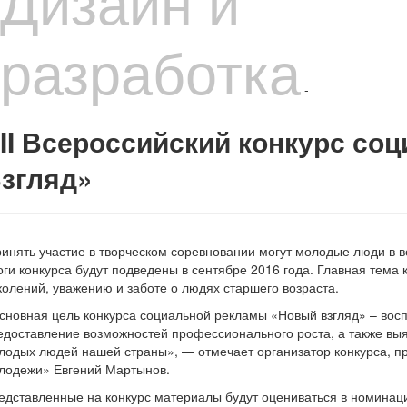
Дизайн и
разработка
-
II Всероссийский конкурс с
згляд»
инять участие в творческом соревновании могут молодые люди в воз
оги конкурса будут подведены в сентябре 2016 года. Главная тем
колений, уважению и заботе о людях старшего возраста.
сновная цель конкурса социальной рекламы «Новый взгляд» – восп
едоставление возможностей профессионального роста, а также вы
лодых людей нашей страны», — отмечает организатор конкурса, 
лодежи» Евгений Мартынов.
едставленные на конкурс материалы будут оцениваться в номинац