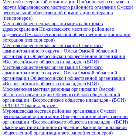
Местной ветеранской организации Грибановского сельского
округа Марьяновского местного районного отделения Омской
региональной общественной организации ветеранов
(пенсионеров)
Местная общественная организация работников
здравоохранения Нижнеомского местного районного
отделения Омской региональной общественной организации
ветеранов (пенсионеров)
Местная общественная организация Советского
административного округа г Омска Омской областной
организации Общероссийской общественной организации
«Всероссийского общества инвалидов»(ВОИ)
Местная общественная организация Советского
административного округа г Омска Омской областной
организации Общероссийской общественной организации
«Всероссийского общества инвалидов»(ВОИ)
Москаленская местная районная организация Омской
областной организации Общероссийской общественной
организации «Всероссийское общество инвалидов» (ВОИ)
ОРООИ "Планета друзей"
Муромцевская местная районная организация Омской
региональной организации Общероссийской общественной
организации «Всероссийского общества инвалидов» (ВОИ)
Омское местное районное отделение Омской региональной
общественной организации ветеранов(пенсионеров)