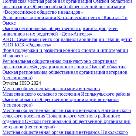
Полтавская местная районная организация Омской областной
организации Общероссийской общественной организации
«Всероссийское общество инвалидов»
Религиозная организация Католический центр "Каритас " в
Омске
Омская региональная общественная организация детей
инвалидов и их родителей «Дети-Ангелы»
АНО "Семейный центр социальной абилитации "Наши дети"
АНО КСК «Радовесть»
Фонд поддержки и развития конного спорта и иппотерапии
«Радовесть»
Региональная общественная физкультурно-спортивная
организация «Федерация конного спорта Омской области»
Омская региональная общественная организация ветеранов
(пенсионеров)
Отчеты НКО 2024
Местная общественная организация ветеранов
Медвежинского сельского поселения Исилькульского района
Омской области Общественной организации ветеранов
(пенсионеров)
Местная общественная организация ветеранов Нагибинского
сельского поселения Тюкалинского местного районного
отделения Омской региональной общественной организации
ветеранов (пенсионеров)
Местная общественная организация ветеранов Никольского