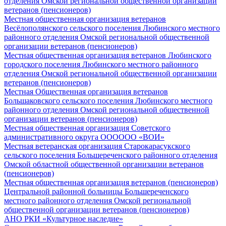
отделения Омской региональной общественной организации
ветеранов (пенсионеров)
Местная общественная организация ветеранов
Весёлополянского сельского поселения Любинского местного
районного отделения Омской региональной общественной
организации ветеранов (пенсионеров)
Местная общественная организация ветеранов Любинского
городского поселения Любинского местного районного
отделения Омской региональной общественной организации
ветеранов (пенсионеров)
Местная Общественная организация ветеранов
Большаковского сельского поселения Любинского местного
районного отделения Омской региональной общественной
организации ветеранов (пенсионеров)
Местная общественная организация Советского
административного округа ОООООО «ВОИ»
Местная ветеранская организация Старокарасукского
сельского поселения Большереченского районного отделения
Омской областной общественной организации ветеранов
(пенсионеров)
Местная общественная организация ветеранов (пенсионеров)
Центральной районной больницы Большереченского
местного районного отделения Омской региональной
общественной организации ветеранов (пенсионеров)
АНО РКИ «Культурное наследие»