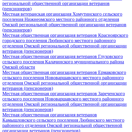
региональной общественной организации ветеранов
(пенсионеров)
Местная ветеранская организация Хомутинского сельского
поселения Нижнеомского местного районного отделения
Омской региональной общественной организации ветеранов
(пенсионеров)
Местная общественная организация ветеранов Красноярского
городского поселения Любинского местного районного
отделения Омской региональной общественной организации
ветеранов (пенсионеров)
Местная общественная организация ветеранов Глуховского
сельского поселения Калачинского муниципального района
Омской области
Местная общественная организация ветеранов Ермаковского
сельского поселения Нововаршавского местного районного
отделения Омской региональной общественной организации
ветеранов (пенсионеров)
Местная общественная организация ветеранов Зареченского
сельского поселения Нововарщавского местного районного
отделения Омской региональной общественной организации
ветеранов (пенсионеров)
Местная общественная организация ветеранов
Камышловского сельского поселения Любинского местного
районного отделения Омской региональной общественной
организации ветеранов (пенсионеров)