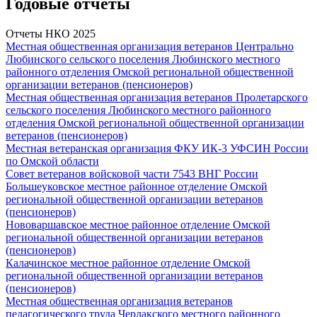
Годовые отчеты
Отчеты НКО 2025
Местная общественная организация ветеранов Центрально
Любинского сельского поселения Любинского местного
районного отделения Омской региональной общественной
организации ветеранов (пенсионеров)
Местная общественная организация ветеранов Пролетарского
сельского поселения Любинского местного районного
отделения Омской региональной общественной организации
ветеранов (пенсионеров)
Местная ветеранская организация ФКУ ИК-3 УФСИН России
по Омской области
Совет ветеранов войсковой части 7543 ВНГ России
Большеуковское местное районное отделение Омской
региональной общественной организации ветеранов
(пенсионеров)
Нововаршавское местное районное отделение Омской
региональной общественной организации ветеранов
(пенсионеров)
Калачинское местное районное отделение Омской
региональной общественной организации ветеранов
(пенсионеров)
Местная общественная организация ветеранов
педагогического труда Черлакского местного районного