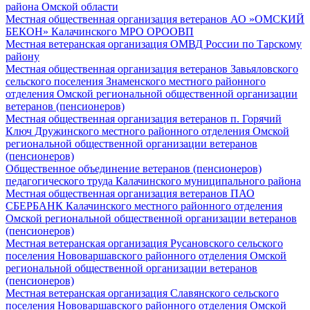
района Омской области
Местная общественная организация ветеранов АО »ОМСКИЙ
БЕКОН» Калачинского МРО ОРООВП
Местная ветеранская организация ОМВД России по Тарскому
району
Местная общественная организация ветеранов Завьяловского
сельского поселения Знаменского местного районного
отделения Омской региональной общественной организации
ветеранов (пенсионеров)
Местная общественная организация ветеранов п. Горячий
Ключ Дружинского местного районного отделения Омской
региональной общественной организации ветеранов
(пенсионеров)
Общественное объединение ветеранов (пенсионеров)
педагогического труда Калачинского муниципального района
Местная общественная организация ветеранов ПАО
СБЕРБАНК Калачинского местного районного отделения
Омской региональной общественной организации ветеранов
(пенсионеров)
Местная ветеранская организация Русановского сельского
поселения Нововаршавского районного отделения Омской
региональной общественной организации ветеранов
(пенсионеров)
Местная ветеранская организация Славянского сельского
поселения Нововаршавского районного отделения Омской