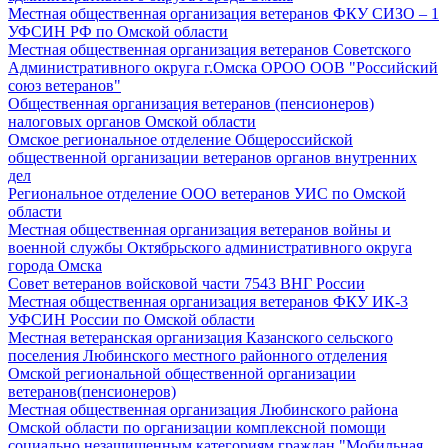
Местная общественная организация ветеранов ФКУ СИЗО – 1
УФСИН РФ по Омской области
Местная общественная организация ветеранов Советского
Административного округа г.Омска ОРОО ООВ "Российский
союз ветеранов"
Общественная организация ветеранов (пенсионеров)
налоговых органов Омской области
Омское региональное отделение Общероссийской
общественной организации ветеранов органов внутренних
дел
Региональное отделение ООО ветеранов УИС по Омской
области
Местная общественная организация ветеранов войны и
военной службы Октябрьского административного округа
города Омска
Совет ветеранов войсковой части 7543 ВНГ России
Местная общественная организация ветеранов ФКУ ИК-3
УФСИН России по Омской области
Местная ветеранская организация Казанского сельского
поселения Любинского местного районного отделения
Омской региональной общественной организации
ветеранов(пенсионеров)
Местная общественная организация Любинского района
Омской области по организации комплексной помощи
социально незащищенным категориям граждан "Мобильная