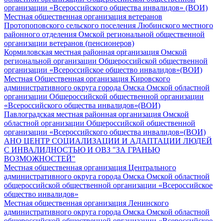
организации «Всероссийского общества инвалидов» (ВОИ)
Местная общественная организация ветеранов
Протопоповского сельского поселения Любинского местного
районного отделения Омской региональной общественной
организации ветеранов (пенсионеров)
Кормиловская местная районная организация Омской
региональной организации Общероссийской общественной
организации «Всероссийское общество инвалидов»(ВОИ)
Местная Общественная организация Кировского
административного округа города Омска Омской областной
организации Общероссийской общественной организации
«Всероссийского общества инвалидов»(ВОИ)
Павлоградская местная районная организация Омской
областной организации Общероссийской общественной
организации «Всероссийского общества инвалидов»(ВОИ)
АНО ЦЕНТР СОЦИАЛИЗАЦИИ И АДАПТАЦИИ ЛЮДЕЙ
С ИНВАЛИДНОСТЬЮ И ОВЗ "ЗА ГРАНЬЮ
ВОЗМОЖНОСТЕЙ"
Местная общественная организация Центрального
административного округа города Омска Омской областной
общероссийской общественной организации «Всероссийское
общество инвалидов»
Местная общественная организация Ленинского
административного округа города Омска Омской областной
общероссийской общественной организации «Всероссийское