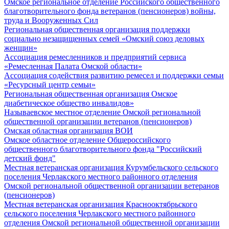
Омское региональное отделение Российского общественного
благотворительного фонда ветеранов (пенсионеров) войны,
труда и Вооруженных Сил
Региональная общественная организация поддержки
социально незащищенных семей «Омский союз деловых
женщин»
Ассоциация ремесленников и предприятий сервиса
«Ремесленная Палата Омской области»
Ассоциация содействия развитию ремесел и поддержки семьи
«Ресурсный центр семьи»
Региональная общественная организация Омское
диабетическое общество инвалидов»
Называевское местное отделение Омской региональной
общественной организации ветеранов (пенсионеров)
Омская областная организация ВОИ
Омское областное отделение Общероссийского
общественного благотворительного фонда "Российский
детский фонд"
Местная ветеранская организация Курумбельского сельского
поселения Черлакского местного районного отделения
Омской региональной общественной организации ветеранов
(пенсионеров)
Местная ветеранская организация Краснооктябрьского
сельского поселения Черлакского местного районного
отделения Омской региональной общественной организации