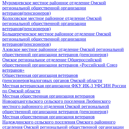
Муромцевское местное районное отделение Омской
региональной общественной организации
ветеранов(пенсионеров)
Колосовское местное районное отделение Омской
региональной общественной организации
ветеранов(пенсионеров)
Большереченское местное районное отделение Омской
региональной общественной организации
ветеранов(пенсионеров)
Азовское местное районное отделение Омской региональной
общественной организации ветеранов (пенсионеров)
Омское региональное отделение Общероссийской
общественной организации ветеранов «Российский Союз
ветеранов»
Общественная организация ветеранов
(пенсионеров)налоговых органов Омской области
Местная ветеранская организации ФКУ ИК-3 УФСИН России
по Омской области
Местная общественная организация ветеранов
Новоархангельского сельского поселения Любинского
местного районного отделения Омской региональной
общественной организации ветеранов (пенсионеров)
Местная общественная организация ветеранов
Надеждинского сельского поселения Омского районного
отделения Омской региональной общественной организации