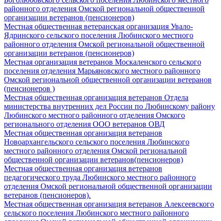
районного отделения Омской региональной общественной
организации ветеранов (пенсионеров)
Местная общественная ветеранская организация Увало-
Ядринского сельского поселения Любинского местного
районного отделения Омской региональной общественной
организации ветеранов (пенсионеров)
Местная организация ветеранов Москаленского сельского
поселения отделения Марьяновского местного районного
Омской региональной общественной организации ветеранов
(пенсионеров )
Местная общественная организация ветеранов Отдела
министерства внутренних дел России по Любинскому району
Любинского местного районного отделения Омского
регионального отделения ООО ветеранов ОВД
Местная общественная организация ветеранов
Новоархангельского сельского поселения Любинского
местного районного отделения Омской региональной
общественной организации ветеранов(пенсионеров)
Местная общественная организация ветеранов
педагогического труда Любинского местного районного
отделения Омской региональной общественной организации
ветеранов (пенсионеров).
Местная общественная организация ветеранов Алексеевского
сельского поселения Любинского местного районного