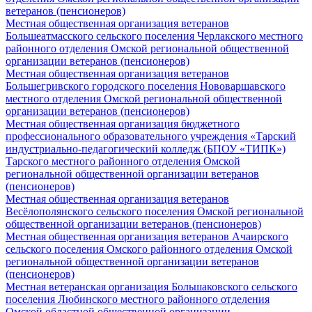
ветеранов (пенсионеров)
Местная общественная организация ветеранов
Большеатмасского сельского поселения Черлакского местного
районного отделения Омской региональной общественной
организации ветеранов (пенсионеров)
Местная общественная организация ветеранов
Большегривского городского поселения Нововаршавского
местного отделения Омской региональной общественной
организации ветеранов (пенсионеров)
Местная общественная организация бюджетного
профессионального образовательного учреждения «Тарский
индустриально-педагогический колледж (БПОУ «ТИПК»)
Тарского местного районного отделения Омской
региональной общественной организации ветеранов
(пенсионеров)
Местная общественная организация ветеранов
Весёлополянского сельского поселения Омской региональной
общественной организации ветеранов (пенсионеров)
Местная общественная организация ветеранов Ачаирского
сельского поселения Омского районного отделения Омской
региональной общественной организации ветеранов
(пенсионеров)
Местная ветеранская организация Большаковского сельского
поселения Любинского местного районного отделения
Омской областной общественной организации