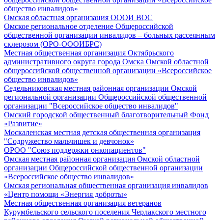
общество инвалидов»
Омская областная организация ОООИ ВОС
Омское региональное отделение Общероссийской
общественной организации инвалидов – больных рассеянным
склерозом (ОРО-ОООИБРС)
Местная общественная организация Октябрьского
административного округа города Омска Омской областной
общероссийской общественной организации «Всероссийское
общество инвалидов»
Седельниковская местная районная организации Омской
региональной организации Общероссийской общественной
организации "Всероссийское общество инвалидов"
Омский городской общественный благотворительный Фонд
«Развитие»
Москаленская местная детская общественная организация
"Содружество мальчишек и девчонок»
ОРОО "Союз поддержки онкопациентов"
Омская местная районная организация Омской областной
организации Общероссийской общественной организации
«Всероссийское общество инвалидов»
Омская региональная общественная организация инвалидов
«Центр помощи «Энергия доброты»
Местная общественная организация ветеранов
Курумбельского сельского поселения Черлакского местного