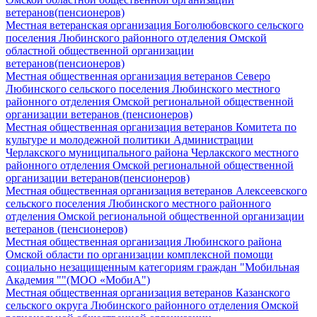
ветеранов(пенсионеров)
Местная ветеранская организация Боголюбовского сельского
поселения Любинского районного отделения Омской
областной общественной организации
ветеранов(пенсионеров)
Местная общественная организация ветеранов Северо
Любинского сельского поселения Любинского местного
районного отделения Омской региональной общественной
организации ветеранов (пенсионеров)
Местная общественная организация ветеранов Комитета по
культуре и молодежной политики Администрации
Черлакского муниципального района Черлакского местного
районного отделения Омской региональной общественной
организации ветеранов(пенсионеров)
Местная общественная организация ветеранов Алексеевского
сельского поселения Любинского местного районного
отделения Омской региональной общественной организации
ветеранов (пенсионеров)
Местная общественная организация Любинского района
Омской области по организации комплексной помощи
социально незащищенным категориям граждан "Мобильная
Академия ""(МОО «МобиА")
Местная общественная организация ветеранов Казанского
сельского округа Любинского районного отделения Омской