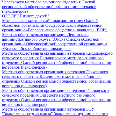
Черлакского местного районного отделения Омской
региональной общественной организации ветеранов
(пенсионеров)
ОРООИ "Планета друзей"
Москаленская местная районная организация Омской
областной организации Общероссийской общественной
организации «Всероссийское общество инвалидов» (ВОИ)
Местная общественная организация Ленинского
административного округа г.Омска Омской областной
организации Общероссийской общественной организации
«Всероссийское общество инвалидов»
Местная общественная организация ветеранов Кисляковского
сельского поселения Называевского местного районного
отделения Омской региональной общественной организации
ветеранов (пенсионеров)
Местная общественная организация ветеранов Глуховского
сельского поселения Калачинского местного районного
отделения Омской региональной общественной организации
ветеранов (пенсионеров)
Местная общественная организация ветеранов Ганновского
сельского поселения Одесского местного районного
отделения Омской региональной общественной организации
ветеранов (пенсионеров)
Местная общественная организация ветеранов БОУ
"Знаменская средняя школа" Знаменского муниципального