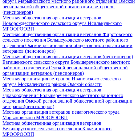
округа Марьяновского местного районного отделения Омской
региональной общественной организации ветеранов
(пенсионеров)
Местная общественная организация ветеранов
Новорождественского сельского округа Исилькульского
МРООРООВП
Местная общественная организация ветеранов Фирстовского
сельского поселения Большеуковского местного районного
отделения Омской региональной общественной организации
ветеранов (пенсионеров)
Местная общественная организация ветеранов (пенсионеров)
Евгащенского сельского округа Большереченского местного
районного отделения Омской региональной общественной
организации ветеранов (пенсионеров)
Местная организация ветеранов Ивановского сельского
округа Москаленского района Омской области
Местная общественная организация ветеранов
здравоохранения Большереченского местного районного
отделения Омской региональной общественной организации
ветеранов(пенсионеров)
Местная организация ветеранов педагогического труда
Марьяновского МРООРООВП
Местная общественная организация ветеранов
Великорусского сельского поселения Калачинского
МРООРООВП