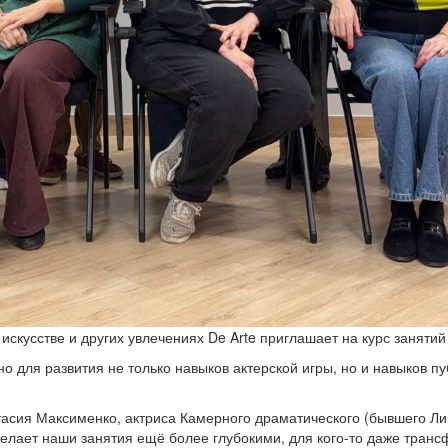
искусстве и других увлечениях De Arte приглашает на курс занятий
зно для развития не только навыков актерской игры, но и навыков 
асия Максименко, актриса Камерного драматического (бывшего Лице
 делает наши занятия ещё более глубокими, для кого-то даже тра