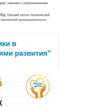
дям, омичам с ограниченными
МВД, Омский летно-технический
 и молочной промышленности,
ики в
ями развития"