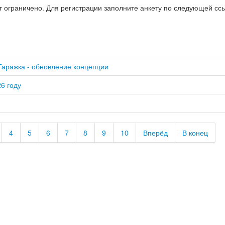
ст ограничено. Для регистрации заполните анкету по следующей сс
Гаражка - обновление концепции
6 году
4
5
6
7
8
9
10
Вперёд
В конец