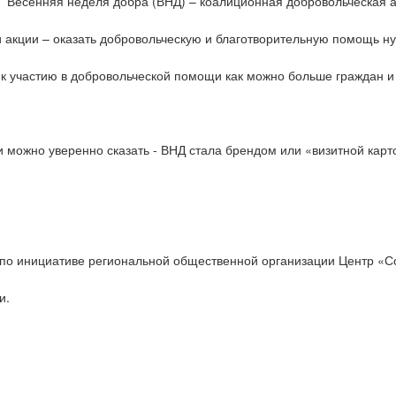
Весенняя неделя добра (ВНД) – коалиционная добровольческая а
и акции – оказать добровольческую и благотворительную помощь н
к участию в добровольческой помощи как можно больше граждан и
 и можно уверенно сказать - ВНД стала брендом или «визитной кар
по инициативе региональной общественной организации Центр «Сотр
и.