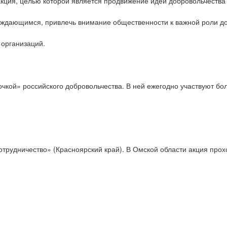
кция, целью которой является продвижение идеи добровольчества
уждающимся, привлечь внимание общественности к важной роли до
 организаций.
точкой» российского добровольчества. В ней ежегодно участвуют б
удничество» (Красноярский край). В Омской области акция проход