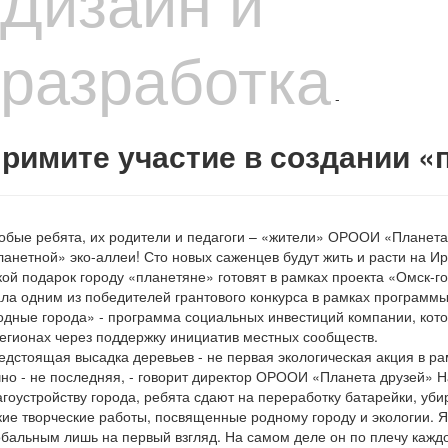
Дизайн и
разработка
-
римите участие в создании «
обые ребята, их родители и педагоги – «жители» ОРООИ «Планета
ланетной» эко-аллеи! Сто новых саженцев будут жить и расти на 
кой подарок городу «планетяне» готовят в рамках проекта «Омск-го
ала одним из победителей грантового конкурса в рамках программ
одные города» - программа социальных инвестиций компании, кото
регионах через поддержку инициатив местных сообществ.
едстоящая высадка деревьев - не первая экологическая акция в ра
чно - не последняя, - говорит директор ОРООИ «Планета друзей»
агоустройству города, ребята сдают на переработку батарейки, уб
кие творческие работы, посвященные родному городу и экологии. Я
обальным лишь на первый взгляд. На самом деле он по плечу каждо