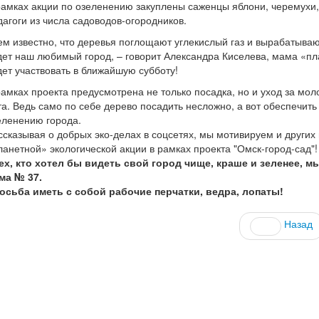
рамках акции по озеленению закуплены саженцы яблони, черемухи,
дагоги из числа садоводов-огородников.
ем известно, что деревья поглощают углекислый газ и вырабатываю
дет наш любимый город, – говорит Александра Киселева, мама «пла
дет участвовать в ближайшую субботу!
рамках проекта предусмотрена не только посадка, но и уход за мо
та. Ведь само по себе дерево посадить несложно, а вот обеспечить
еленению города.
ссказывая о добрых эко-делах в соцсетях, мы мотивируем и други
ланетной» экологической акции в рамках проекта "Омск-город-сад"!
ех, кто хотел бы видеть свой город чище, краше и зеленее, м
ма № 37.
осьба иметь с собой рабочие перчатки, ведра, лопаты!
Назад