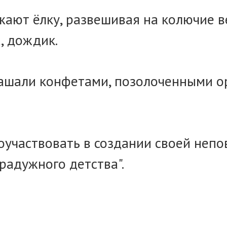
яжают ёлку, развешивая на колючие 
, дождик.
крашали конфетами, позолоченными 
оучаствовать в создании своей неп
радужного детства".