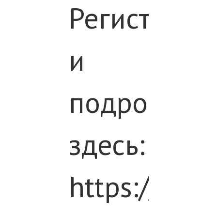
Регистраци
Ы
и
подробнос
ТИ
здесь:
Ы
https://raex