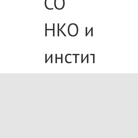
СО
НКО и
институтам
предостав
им
поддержку,