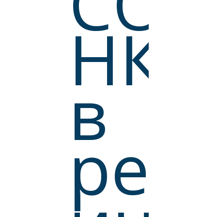
СО
НКО
ЕКА
в
БАЗА
реги
Е