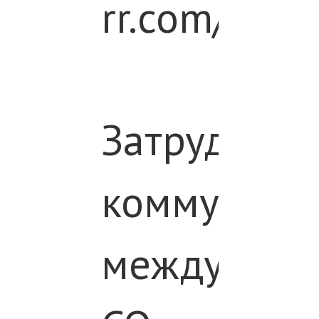
rr.com/even
ИКАМ
Затруднен
коммуника
между