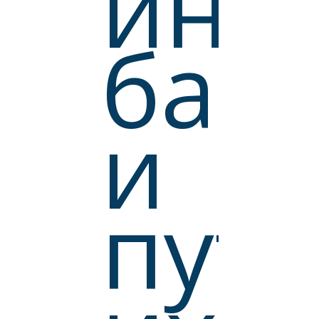
инф
бар
КИ
и
 И
пут
СЫ