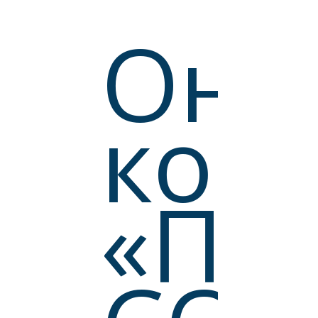
Онл
кон
АЯ
«По
НКО