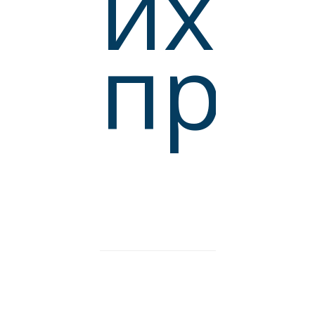
их
пре
ЫЕ
Ы
ННЫЕ