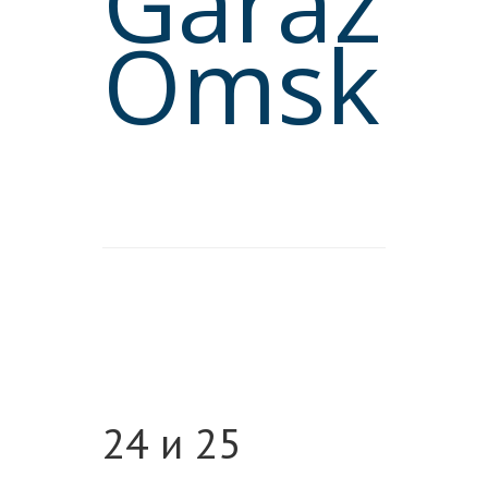
Garazh
Omsk
О
А
ЗА
24 и 25