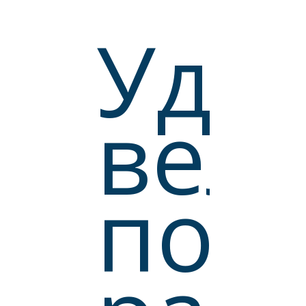
Уда
вел
АЯ
по
НКО