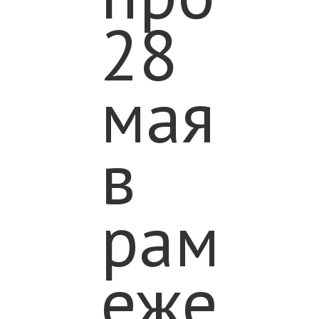
28
ЫЕ
мая
Ы
в
рамка
ННЫЕ
ежегод