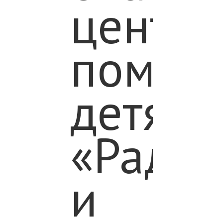
центр
ИКАМ
помощ
детям
«Радуг
и