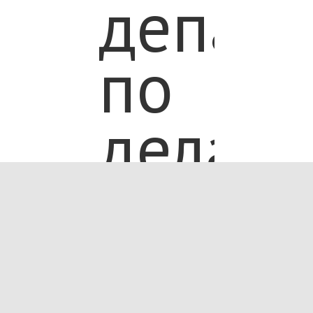
департ
по
делам
молоде
физич