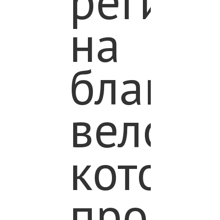
регист
на
КИ
благот
велоза
 И
котор
СЫ
пройд