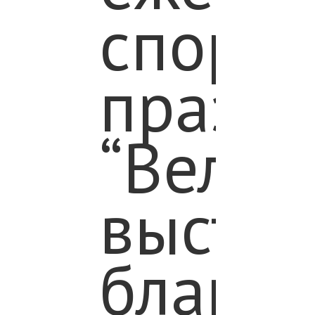
спорти
Ы
празд
ТИ
“ВелоО
выступ
Ы
благот