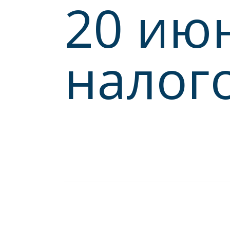
20 ию
налог