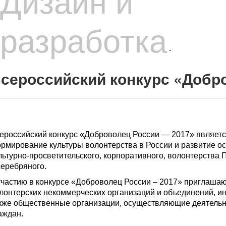
Дизайн и
разработка
-
сероссийский конкурс «Добр
ероссийский конкурс «Доброволец России — 2017» являет
рмирование культуры волонтерства в России и развитие ос
льтурно-просветительского, корпоративного, волонтерства 
серебряного.
участию в конкурсе «Доброволец России – 2017» приглашаю
лонтерских некоммерческих организаций и объединений, ини
кже общественные организации, осуществляющие деятельн
аждан.