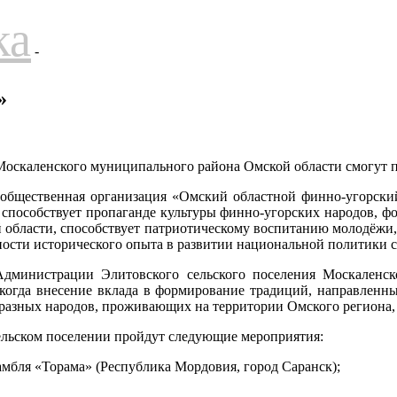
ка
-
»
 Москаленского муниципального района Омской области смогут 
 общественная организация «Омский областной финно-угорски
способствует пропаганде культуры финно-угорских народов, фо
 области, способствует патриотическому воспитанию молодёжи,
ности исторического опыта в развитии национальной политики 
Администрации Элитовского сельского поселения Москаленс
 когда внесение вклада в формирование традиций, направленн
разных народов, проживающих на территории Омского региона, 
ельском поселении пройдут следующие мероприятия:
мбля «Торама» (Республика Мордовия, город Саранск);