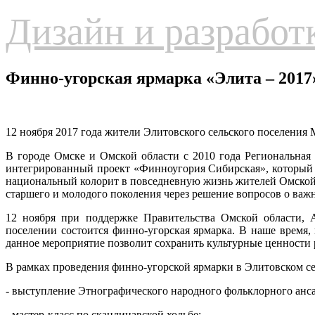
Дизайн и разработ
Финно-угорская ярмарка «Элита – 2017
12 ноября 2017 года жители Элитовского сельского поселения
В городе Омске и Омской области с 2010 года Региональная
интегрированный проект «Финноугория Сибирская», который 
национальный колорит в повседневную жизнь жителей Омской
старшего и молодого поколения через решение вопросов о важ
12 ноября при поддержке Правительства Омской области, 
поселении состоится финно-угорская ярмарка. В наше время,
данное мероприятие позволит сохранить культурные ценности 
В рамках проведения финно-угорской ярмарки в Элитовском с
- выступление Этнографического народного фольклорного анса
- мастер-класс по скандинавской ходьбе;