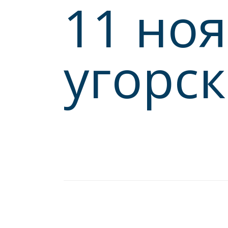
11 но
угорс