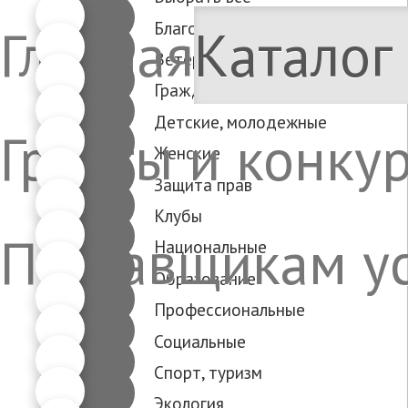
Благотворительные
Главная
Каталог
Ветеранские
Гражданское общество
Детские, молодежные
Гранты и конку
Женские
Защита прав
Клубы
Поставщикам ус
Национальные
Образование
Профессиональные
Социальные
Спорт, туризм
Экология