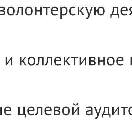
волонтерскую дея
е и коллективное
ние целевой ауди