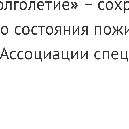
олголетие
»
– сох
о состояния пож
«Ассоциации спец