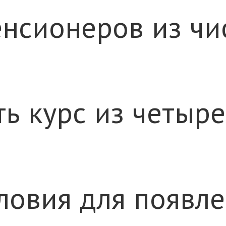
пенсионеров из ч
ать курс из четы
условия для появ