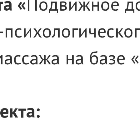
та «
Подвижное д
-психологическог
массажа на базе 
екта: