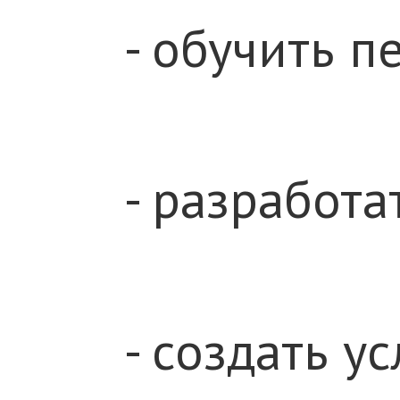
- обучить 
- разработ
- создать 