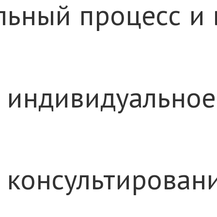
льный процесс и 
ь индивидуально
ь консультирова