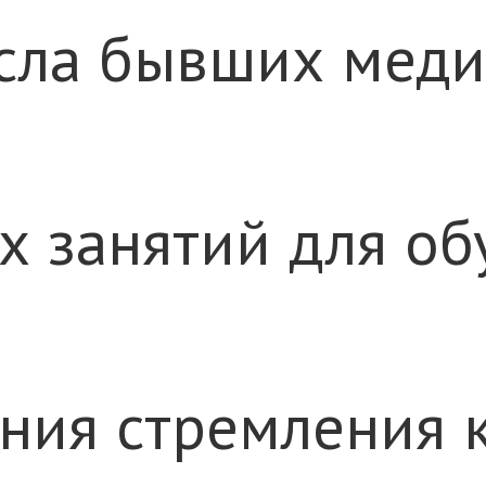
исла бывших мед
рех занятий для 
ления стремления