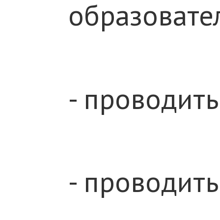
образовате
- проводит
- проводит