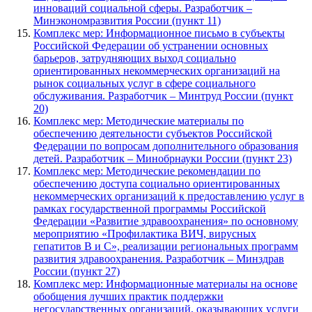
инноваций социальной сферы. Разработчик –
Минэкономразвития России (пункт 11)
Комплекс мер: Информационное письмо в субъекты
Российской Федерации об устранении основных
барьеров, затрудняющих выход социально
ориентированных некоммерческих организаций на
рынок социальных услуг в сфере социального
обслуживания. Разработчик – Минтруд России (пункт
20)
Комплекс мер: Методические материалы по
обеспечению деятельности субъектов Российской
Федерации по вопросам дополнительного образования
детей. Разработчик – Минобрнауки России (пункт 23)
Комплекс мер: Методические рекомендации по
обеспечению доступа социально ориентированных
некоммерческих организаций к предоставлению услуг в
рамках государственной программы Российской
Федерации «Развитие здравоохранения» по основному
мероприятию «Профилактика ВИЧ, вирусных
гепатитов B и C», реализации региональных программ
развития здравоохранения. Разработчик – Минздрав
России (пункт 27)
Комплекс мер: Информационные материалы на основе
обобщения лучших практик поддержки
негосударственных организаций, оказывающих услуги