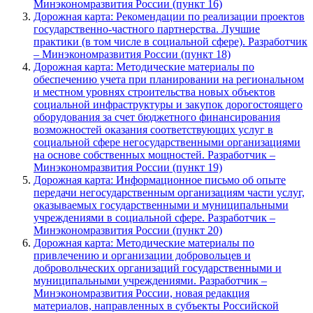
Минэкономразвития России (пункт 16)
Дорожная карта: Рекомендации по реализации проектов
государственно-частного партнерства. Лучшие
практики (в том числе в социальной сфере). Разработчик
– Минэкономразвития России (пункт 18)
Дорожная карта: Методические материалы по
обеспечению учета при планировании на региональном
и местном уровнях строительства новых объектов
социальной инфраструктуры и закупок дорогостоящего
оборудования за счет бюджетного финансирования
возможностей оказания соответствующих услуг в
социальной сфере негосударственными организациями
на основе собственных мощностей. Разработчик –
Минэкономразвития России (пункт 19)
Дорожная карта: Информационное письмо об опыте
передачи негосударственным организациям части услуг,
оказываемых государственными и муниципальными
учреждениями в социальной сфере. Разработчик –
Минэкономразвития России (пункт 20)
Дорожная карта: Методические материалы по
привлечению и организации добровольцев и
добровольческих организаций государственными и
муниципальными учреждениями. Разработчик –
Минэкономразвития России, новая редакция
материалов, направленных в субъекты Российской