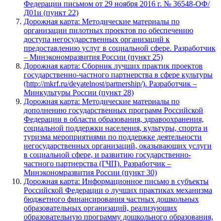
Федерации письмом от 29 ноября 2016 г. № 36548-ОФ/
Д01и (пункт 22)
Дорожная карта: Методические материалы по
организации пилотных проектов по обеспечению
доступа негосударственных организаций к
предоставлению услуг в социальной сфере. Разработчик
– Минэкономразвития России (пункт 25)
Дорожная карта: Сборник лучших практик проектов
государственно-частного партнерства в сфере культуры
(http://mkrf.ru/deyatelnost/partnership/). Разработчик –
Минкультуры России (пункт 28)
Дорожная карта: Методические материалы по
дополнению государственных программ Российской
Федерации в области образования, здравоохранения,
социальной поддержки населения, культуры, спорта и
туризма мероприятиями по поддержке деятельности
негосударственных организаций, оказывающих услуги
в социальной сфере, и развитию государственно-
частного партнерства (ГЧП). Разработчик –
Минэкономразвития России (пункт 30)
Дорожная карта: Информационное письмо в субъекты
Российской Федерации о лучших практиках механизма
бюджетного финансирования частных дошкольных
образовательных организаций, реализующих
образовательную программу дошкольного образования,