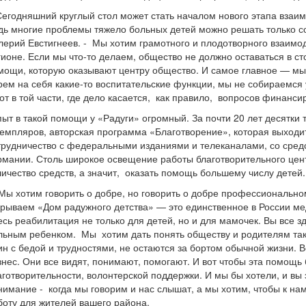
Сегодняшний круглый стол может стать началом нового этапа взаи
дь многие проблемы тяжело больных детей можно решать только с
лерий Евстигнеев. - Мы хотим грамотного и плодотворного взаимод
гионе. Если мы что-то делаем, общество не должно оставаться в ст
мощи, которую оказывают центру общество. И самое главное — мы
рем на себя какие-то воспитательские функции, мы не собираемся 
вот в той части, где дело касается, как правило, вопросов финан
ыт в такой помощи у «Радуги» огромный. За почти 20 лет десятки 
земпляров, авторская программа «Благотворение», которая выходи
трудничество с федеральными изданиями и телеканалами, со средс
рмании. Столь широкое освещение работы благотворительного цен
личество средств, а значит, оказать помощь большему числу детей.
Мы хотим говорить о добре, но говорить о добре профессионально
крываем «Дом радужного детства» — это единственное в России м
есь реабилитация не только для детей, но и для мамочек. Вы все зд
льным ребенком. Мы хотим дать понять обществу и родителям таких
ин с бедой и трудностями, не остаются за бортом обычной жизни. 
знес. Они все видят, понимают, помогают. И вот чтобы эта помощ
аготворительности, волонтерской поддержки. И мы бы хотели, и вы 
нимание - когда мы говорим и нас слышат, а мы хотим, чтобы к н
боту для жителей вашего района.