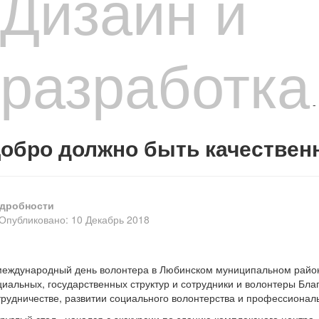
Дизайн и
разработка
-
обро должно быть качестве
дробности
Опубликовано: 10 Декабрь 2018
международный день волонтера в Любинском муниципальном районе
циальных, государственных структур и сотрудники и волонтеры Бл
трудничестве, развитии социального волонтерства и профессиона