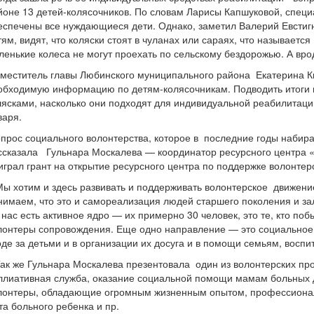
йоне 13 детей-колясочников. По словам Ларисы Капшуковой, специ
еспечены все нуждающиеся дети. Однако, заметил Валерий Евстигне
тям, видят, что коляски стоят в чуланах или сараях, что называетс
ленькие колеса не могут проехать по сельскому бездорожью. А врод
меститель главы Любинского муниципального района Екатерина Ки
обходимую информацию по детям-колясочникам. Подводить итоги и
лясками, насколько они подходят для индивидуальной реабилитации
варя.
прос социального волонтерства, которое в последние годы набир
ссказала Гульнара Москалева — координатор ресурсного центра 
играл грант на открытие ресурсного центра по поддержке волонтер
Мы хотим и здесь развивать и поддерживать волонтерское движени
нимаем, что это и самореализация людей старшего поколения и зал
У нас есть активное ядро — их примерно 30 человек, это те, кто п
лонтеры сопровождения. Еще одно направление — это социальное в
оде за детьми и в организации их досуга и в помощи семьям, вос
к же Гульнара Москалева презентовала один из волонтерских пр
ллиативная служба, оказание социальной помощи мамам больных д
лонтеры, обладающие огромным жизненным опытом, профессиональ
та больного ребенка и пр.