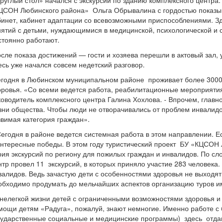
руглый стол» начался с экскурсии по зданию комплексного центр
ЦСОН Любинского района» Ольга Обрывалина с гордостью показыв
бинет, кабинет адаптации со всевозможными приспособлениями. Зд
нятий с детьми, нуждающимися в медицинской, психологической и 
стоянно работают.
сле показа достижений — гости и хозяева перешли в актовый зал
есь уже начался совсем недетский разговор.
годня в Любинском муниципальном районе проживает более 3000 
оровья. «Со всеми ведется работа, реабилитационные мероприятия
ководитель комплексного центра Галина Хохлова. - Впрочем, главно
зни общества. Чтобы люди не отворачивались от проблем инвалидо
звимая категория граждан».
годня в районе ведется системная работа в этом направлении. Ест
интересные победы. В этом году туристический проект БУ «КЦСОН 
рия экскурсий по региону для пожилых граждан и инвалидов. По сл
нтр провел 11 экскурсий, в которых приняло участие 283 человека.
валидов. Ведь зачастую дети с особенностями здоровья не выходят
обходимо продумать до мельчайших аспектов организацию туров им
нелегкой жизни детей с ограниченными возможностями здоровья и
мощи детям «Радуга», пожалуй, знают немногие. Именно работе с 
сударственные социальные и медицинские программы) здесь отд