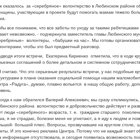
к оказалось за «серебряное» волонтерство в Любинском районе об
нщины, участвующие в проекте будут помогать мамам тяжело больны
ма.
Мы все понимаем, что все заботы по уходу за такими ребятишками
вает невозможно, - подчеркнула заместитель главы Любинского му
еребряные» волонтеры, «бабушки на час». Мы готовы организовать 
лонтерами, чтобы это был предметный разговор.
дводя итоги встречи, Екатерина Кириенко отметила, что в ходе к
рьезных соглашений о более детальном и системном сотрудничеств
Я считаю. Что это серьезные результаты встречи, у нас подобные 
руктурами в плане оказания социальной помощи нашим маломобил
нтра «Радуга», думаю, плавно вольется в нашу общую работу, допо
овень.
Когда к нам обратился Валерий Алексеевич, мы сразу откликнулись
бинского района волонтерство и добровольчество действует и раз
ут люди «серебряного» возраста, т. е. граждане старшего поколени
ма, я не страдаю, болезни меня не угнетают, а я иду к людям и пом
льшой- большой плюс. Вопросы, прозвучавшие на круглом столе, ш
веты. И это конечно реклама Центра. Потому что не каждый знает 
а информация отсутствовала, и сегодня появилась возможность пол