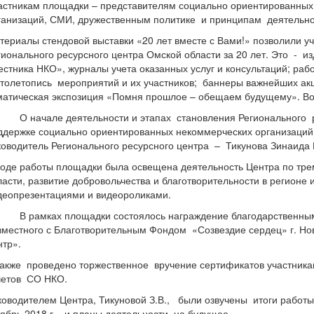
астникам площадки – представителям социально ориентированных
ганизаций, СМИ, дружественным политике и принципам деятельно
териалы стендовой выставки «20 лет вместе с Вами!» позволили 
гионального ресурсного центра Омской области за 20 лет. Это - и
естника НКО», журналы учета оказанных услуг и консультаций; ра
толетопись мероприятий и их участников; баннеры важнейших акц
матическая экспозиция «Помня прошлое – обещаем будущему». Во 
начале деятельности и этапах становления Регионального ресу
ддержке социально ориентированных некоммерческих организаций
ководитель Регионального ресурсного центра – Тикунова Зинаида 
ходе работы площадки была освещена деятельность Центра по тр
ласти, развитие добровольчества и благотворительности в регио
деопрезентациями и видеороликами.
рамках площадки состоялось награждение благодарственными 
вместного с Благотворительным Фондом «Созвездие сердец» г. Н
нтр».
также проведено торжественное вручение сертификатов участникам
четов СО НКО.
ководителем Центра, Тикуновой З.В., были озвучены итоги работ
ябрь 2018 г., и планы деятельности на будущее.