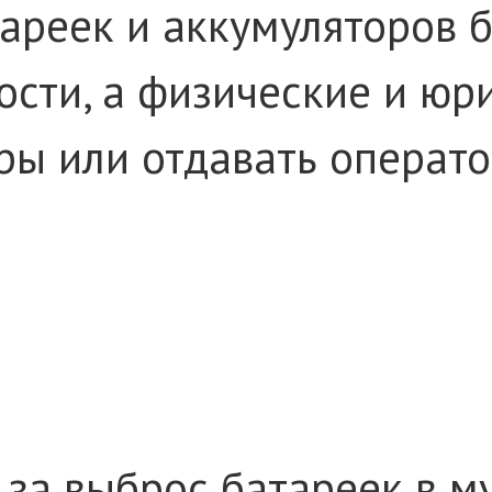
тареек и аккумуляторов 
ности, а физические и ю
ры или отдавать операто
за выброс батареек в м