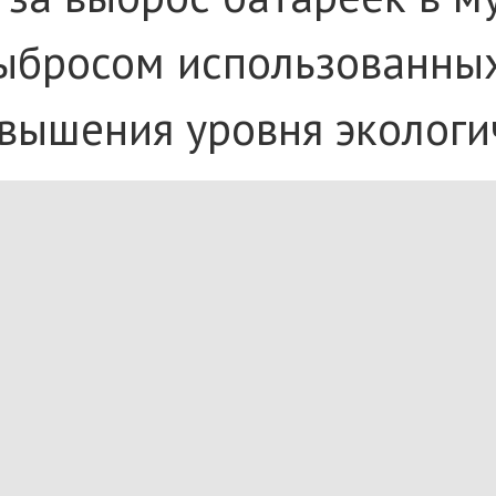
выбросом использованны
вышения уровня экологич
асти охраны окружающей
2 тыс. рублей, юрлицам 