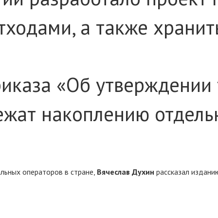
ходами, а также храни
риказа «Об утверждении
ежат накоплению отдельн
льных операторов в стране,
Вячеслав Духин
рассказал издани