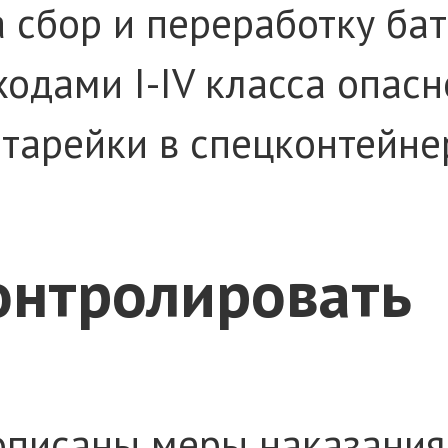
а сбор и переработку ба
ходами I-IV класса опас
тарейки в спецконтейне
онтролировать
описаны меры наказания 