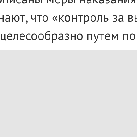
нают, что «контроль за 
целесообразно путем по
дение требований в обл
 лицам грозит штраф до 