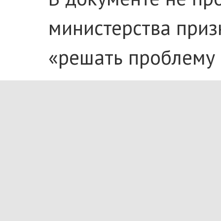
министерства приз
«решать проблему 
Сейчас за несоблю
отходов физическим
до 90 суток.