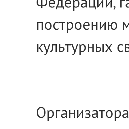
Федерации, г
построению м
культурных с
Организатора