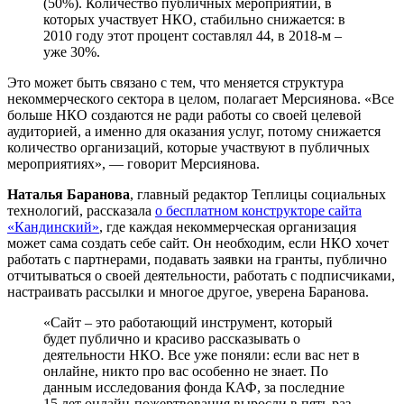
(50%). Количество публичных мероприятий, в
которых участвует НКО, стабильно снижается: в
2010 году этот процент составлял 44, в 2018-м –
уже 30%.
Это может быть связано с тем, что меняется структура
некоммерческого сектора в целом, полагает Мерсиянова. «Все
больше НКО создаются не ради работы со своей целевой
аудиторией, а именно для оказания услуг, потому снижается
количество организаций, которые участвуют в публичных
мероприятиях», — говорит Мерсиянова.
Наталья Баранова
, главный редактор Теплицы социальных
технологий, рассказала
о бесплатном конструкторе сайта
«Кандинский»
, где каждая некоммерческая организация
может сама создать себе сайт. Он необходим, если НКО хочет
работать с партнерами, подавать заявки на гранты, публично
отчитываться о своей деятельности, работать с подписчиками,
настраивать рассылки и многое другое, уверена Баранова.
«Сайт – это работающий инструмент, который
будет публично и красиво рассказывать о
деятельности НКО. Все уже поняли: если вас нет в
онлайне, никто про вас особенно не знает. По
данным исследования фонда КАФ, за последние
15 лет онлайн-пожертвования выросли в пять раз.