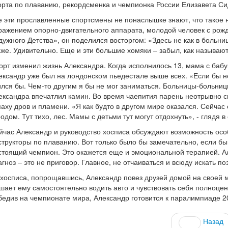
орта по плаванию, рекордсменка и чемпионка России Елизавета Си
е эти прославленные спортсмены не понаслышке знают, что такое 
ражением опорно-двигательного аппарата, молодой человек с рожд
дужного Детства», он поделился восторгом: «Здесь не как в больни
аже. Удивительно. Еще и эти большие хомяки – забыл, как называю
орт изменил жизнь Александра. Когда исполнилось 13, мама с бабуш
ександр уже был на лондонском пьедестале выше всех. «Если бы не 
ился бы. Чем-то другим я бы не мог заниматься. Больницы-больницы
ександра впечатлил камин. Во время чаепития парень неотрывно 
паху дров и пламени. «Я как будто в другом мире оказался. Сейчас 
родом. Тут тихо, лес. Мамы с детьми тут могут отдохнуть», - глядя в
йчас Александр и руководство хосписа обсуждают возможность особ
структоры по плаванию. Вот только было бы замечательно, если бы
стоящий чемпион. Это окажется еще и эмоциональной терапией. Ал
агноз – это не приговор. Главное, не отчаиваться и всюду искать по
 хосписа, попрощавшись, Александр повез друзей домой на своей м
шает ему самостоятельно водить авто и чувствовать себя полноце
бедив на чемпионате мира, Александр готовится к паралимпиаде 20
Назад