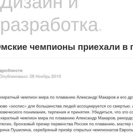
Дизайн и
разработка
-
мские чемпионы приехали в 
дробности
Опубликовано: 28 Ноябрь 2019
ехкратный чемпион мира по плаванию Александр Макаров и его др
ово «хоспис» для большинства людей ассоциируется со смертью. А 
ловеческого понимания, терпения и принятия. Убедиться, что это
ехкратный чемпион мира по плаванию Александр Макаров, рекордс
тюгин, бронзовый призер первенства России по плаванию, мастер с
рина Пушилина, серебряный призёр открытых чемпионатов Европы