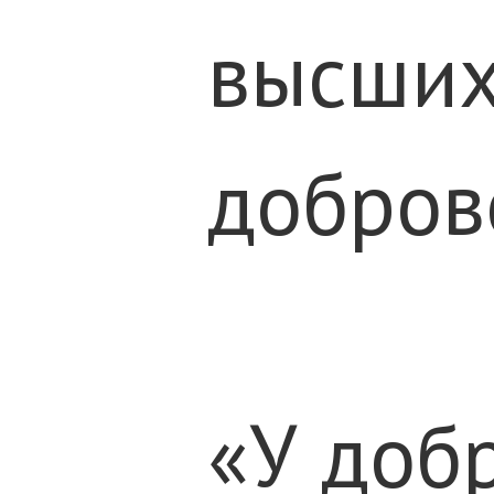
высших
добров
«У добр