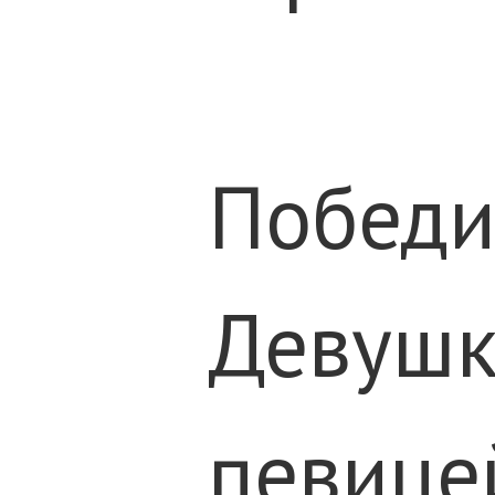
Победи
Девушка
певице