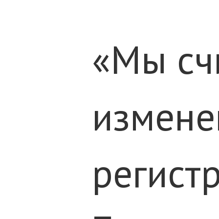
«Мы счи
измене
регист