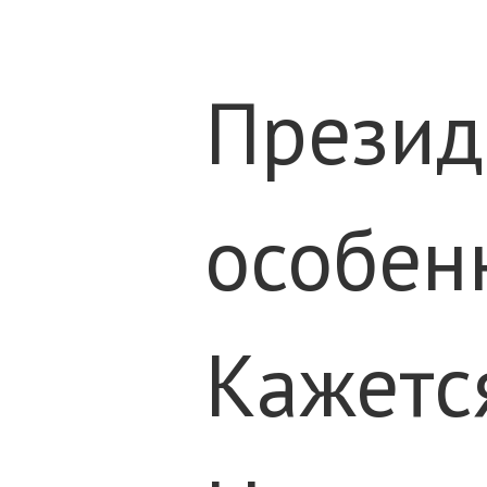
Президе
особен
Кажетс