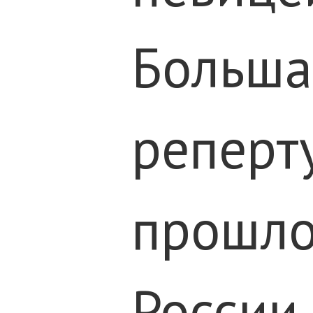
Больша
реперту
прошло
России