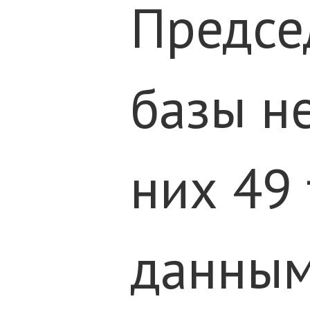
Предсе
базы н
них 49
данным