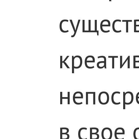
существ
креатив
непосре
в свое 