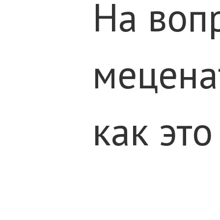
На воп
меценат
как эт