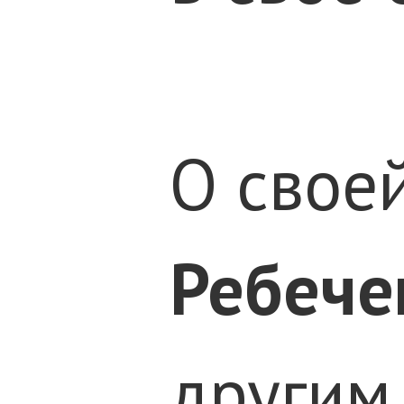
О свое
Ребече
другим