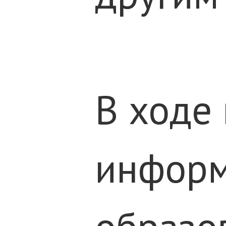
В ходе
информ