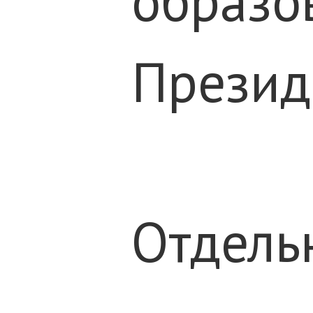
образо
Презид
Отдель