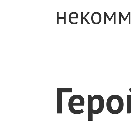
некомм
Геро