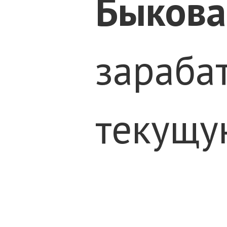
Быкова
зарабат
текущую