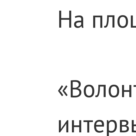
На пло
«Волон
интервь