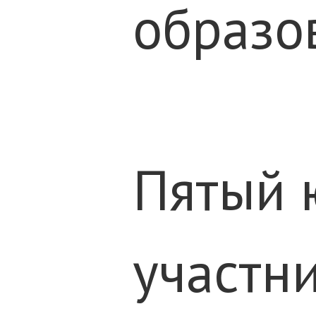
образо
Пятый 
участн