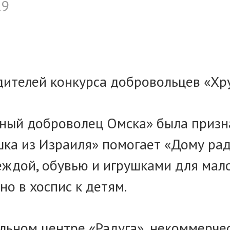
19
ителей конкурса добровольцев «Хру
ный доброволец Омска» была призна
ка из Израиля» помогает «Дому радуж
еждой, обувью и игрушками для мал
о в хоспис к детям.
льном центре «Радуга», некоммерчес