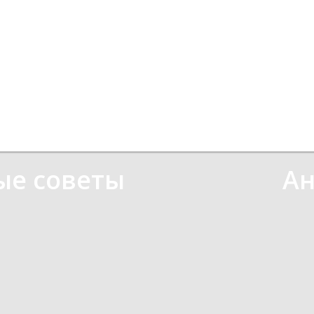
ые советы
А