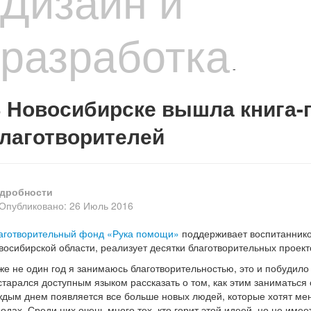
Дизайн и
разработка
-
 Новосибирске вышла книга-
лаготворителей
дробности
Опубликовано: 26 Июль 2016
аготворительный фонд «Рука помощи»
поддерживает воспитаннико
восибирской области, реализует десятки благотворительных проект
же не один год я занимаюсь благотворительностью, это и побудило
старался доступным языком рассказать о том, как этим заниматься 
ждым днем появляется все больше новых людей, которые хотят мен
родах. Среди них очень много тех, кто горит этой идеей, но не им