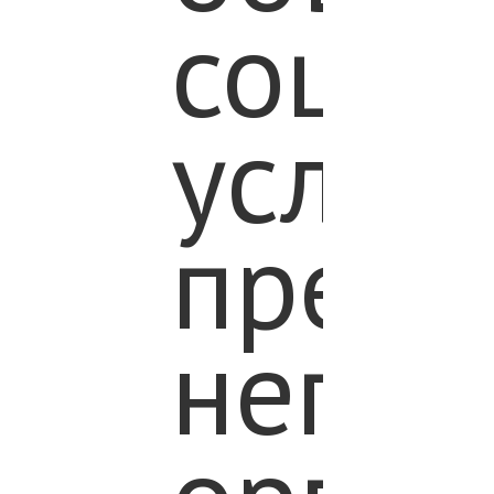
социа
услуг,
предо
негос