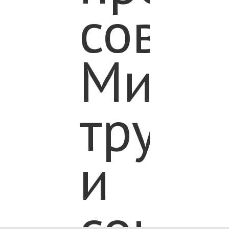
совме
Минис
труда
и
социа