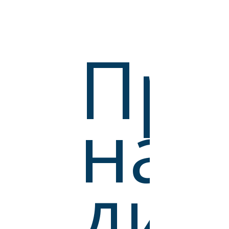
При
на
дис