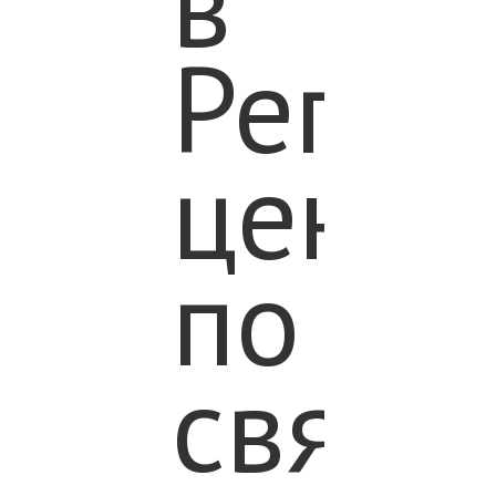
в
Регио
центр
по
связя