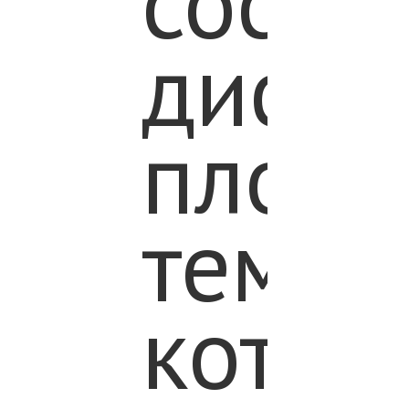
состо
диску
площа
темой
котор