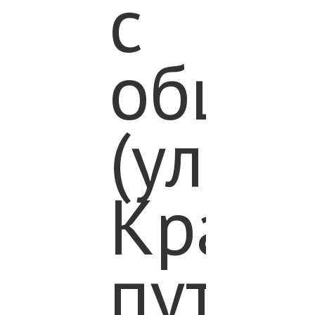
с
общес
(ул.
Крас
путь