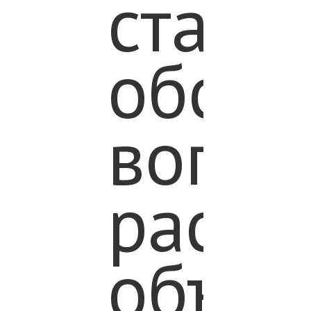
стане
обсуж
вопро
расши
объем