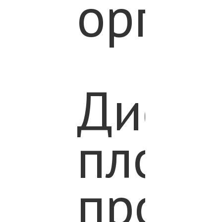
орган
Диску
площ
прово