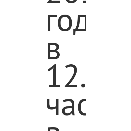
года,
в
12.00
часов