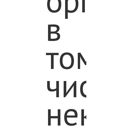
орган
в
том
числе
неком