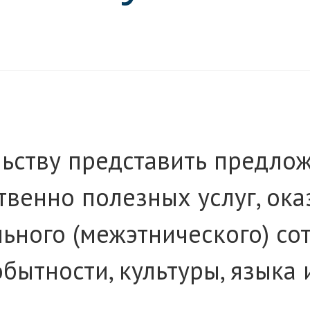
ьству представить предлож
енно полезных услуг, ока
ого (межэтнического) сотр
бытности, культуры, языка 