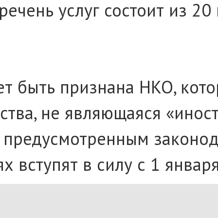
ечень услуг состоит из 20
 быть признана НКО, кото
ства, не являющаяся «инос
, предусмотренным законо
 вступят в силу с 1 января
ранию РФ президент пору