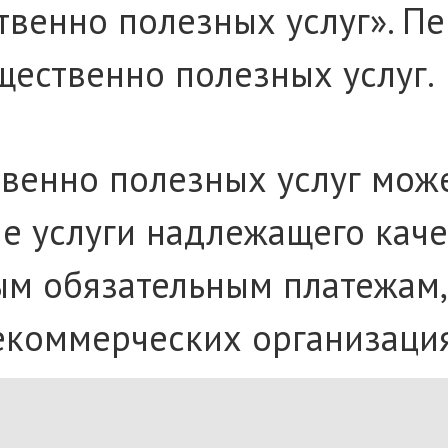
венно полезных услуг». Пер
щественно полезных услуг.
енно полезных услуг может
е услуги надлежащего каче
ным обязательным платежам
екоммерческих организациях
послания
Федеральному соб