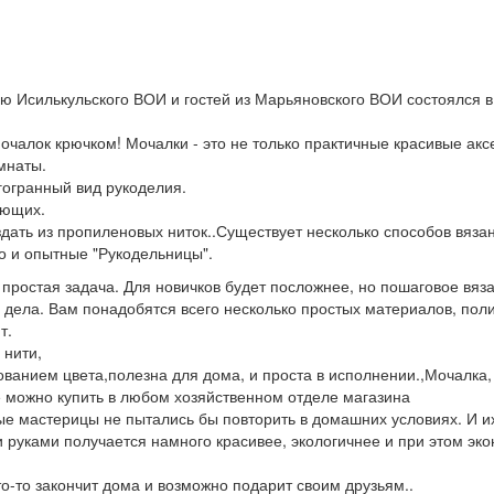
ью Исилькульского ВОИ и гостей из Марьяновского ВОИ состоялся 
очалок крючком! Мочалки - это не только практичные красивые акс
мнаты.
гогранный вид рукоделия.
ающих.
дать из пропиленовых ниток..Существует несколько способов вяза
о и опытные "Рукодельницы".
 простая задача. Для новичков будет посложнее, но пошаговое вя
о дела. Вам понадобятся всего несколько простых материалов, пол
т.
 нити,
ованием цвета,полезна для дома, и проста в исполнении.,Мочалка,
ё можно купить в любом хозяйственном отделе магазина
ые мастерицы не пытались бы повторить в домашних условиях. И их
и руками получается намного красивее, экологичнее и при этом э
то-то закончит дома и возможно подарит своим друзьям..