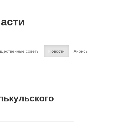
ласти
щественные советы
Новости
Анонсы
лькульского