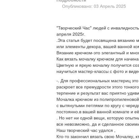
Опубликовано: 03 Апрель 2025
"Творческий Час" людей с инвалидност
апреля 2025г.
.Эта статья будет посвящена вязанию м
или элементы декора, вашей ванной ко
Вязание крючком-это элегантный и мно
Как вязать мочалку крючком для начин
Цветную и яркую мочалку получится соз
научиться мастер-классы с фото и виде
-. Для профессиональных мастериц это
раскроет все премудрости этого тонког
терпение и результат вас приятно удиви
Мочалка крючком из полипропиленовой
с вытянутыми петлями по кругу с черед
постоянно.в вашей ванной комнате и е
. Но нет ни одной вещи, которую опытн
все невозможно, да и сделанное своим
Наш творческий час удался ,
Кто-то закончил вязать свою Мочалку, к