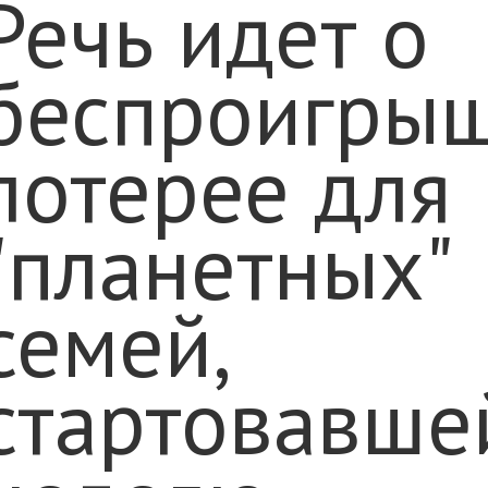
Речь идет о
беспроигры
лотерее для
"планетных"
семей,
стартовавше