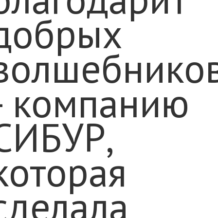
добрых
волшебнико
- компанию
СИБУР,
которая
сделала