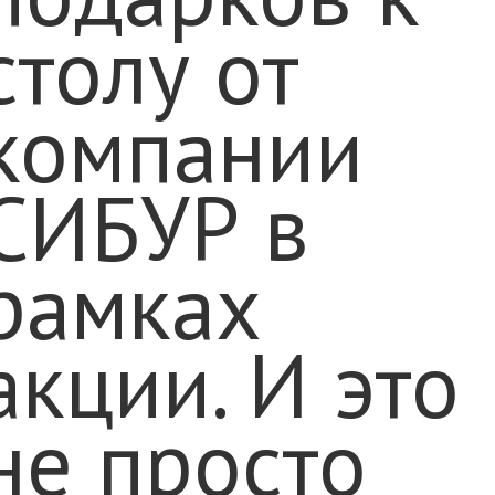
столу от
компании
СИБУР в
рамках
акции. И это
не просто