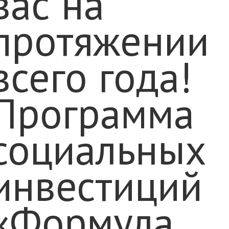
вас на
протяжении
всего года!
Программа
социальных
инвестиций
«Формула