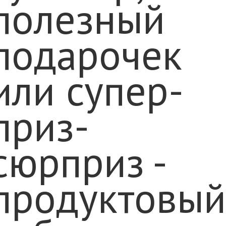
полезный
подарочек
или супер-
приз-
сюрприз -
продуктовый