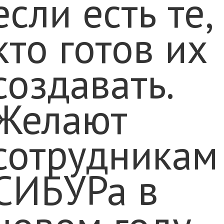
если есть те,
кто готов их
создавать.
Желают
сотрудникам
СИБУРа в