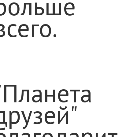
больше
всего.
"Планета
друзей"
благодарит