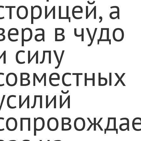
сторицей, а
вера в чудо
и силу
совместных
усилий
сопровожда