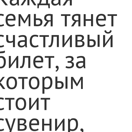
семья тянет
счастливый
билет, за
которым
стоит
сувенир,