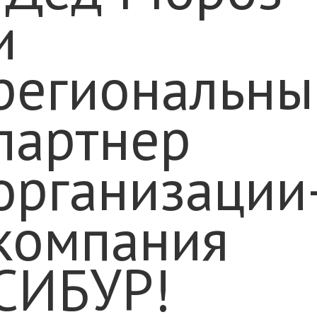
и
региональны
партнер
организации
компания
СИБУР!