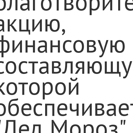
благотворит
акцию,
финансовую
составляющ
которой
обеспечивае
"Дед Мороз"