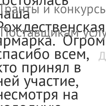
Гранты и конкурс
наша
Рождественская
Поставщикам услу
ярмарка.
Огром
спасибо всем,
Д
кто принял в
ней участие,
несмотря на