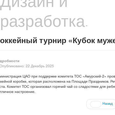
Дизайн и
разработка
-
оккейный турнир «Кубок муж
дробности
Опубликовано: 22 Декабрь 2025
министрация ЦАО при поддержке комитета ТОС «Амурский-2» пров
ккейной коробке, которая расположена на Площади Праздников. Ре
ста. Комитет ТОС организовал горячий чай со сладостями для реб
отличное настроение.
Назад