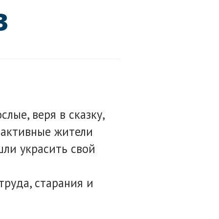
в
лые, веря в сказку,
и активные жители
шли украсить свой
труда, старания и