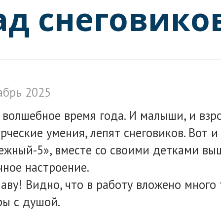
ад снеговико
абрь 2025
волшебное время года. И малыши, и взрос
рческие умения, лепят снеговиков. Вот 
ежный-5», вместе со своими детками вы
чное настроение.
аву! Видно, что в работу вложено много 
ры с душой.