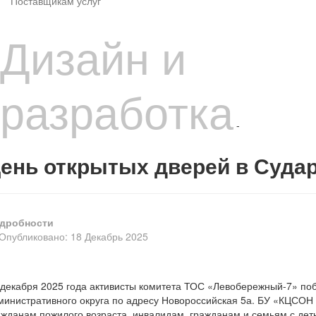
Поставщикам услуг
Дизайн и
разработка
-
ень открытых дверей в Суда
дробности
Опубликовано: 18 Декабрь 2025
 декабря 2025 года активисты комитета ТОС «Левобережный-7» по
министративного округа по адресу Новороссийская 5а. БУ «КЦСОН
ажданам пожилого возраста, инвалидам, гражданам и семьям с де