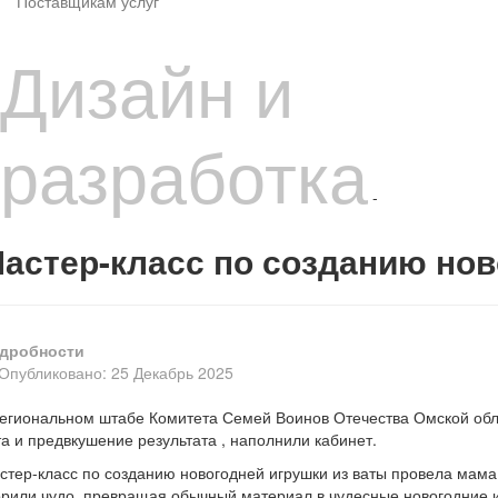
Поставщикам услуг
Дизайн и
разработка
-
астер-класс по созданию нов
дробности
Опубликовано: 25 Декабрь 2025
региональном штабе Комитета Семей Воинов Отечества Омской обла
та и предвкушение результата , наполнили кабинет.
стер-класс по созданию новогодней игрушки из ваты провела мама
орили чудо, превращая обычный материал в чудесные новогодние 