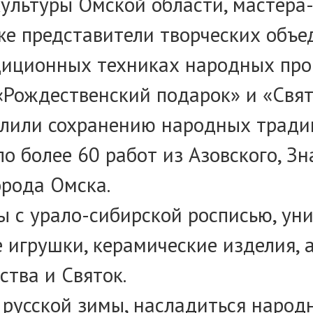
культуры Омской области, мастера
же представители творческих объе
иционных техниках народных пром
«Рождественский подарок» и «Свят
лили сохранению народных традиц
о более 60 работ из Азовского, Зн
орода Омска.
 с урало-сибирской росписью, уни
 игрушки, керамические изделия, 
тва и Святок.
русской зимы, насладиться народн