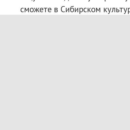
сможете в Сибирском культурн
Стоимость входного билета -
Справки и запись на группов
Общес