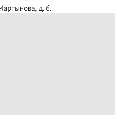
артынова, д. 6.
блей для детей.
9.
АЗАД
ВПЕРЁД
Анонсы