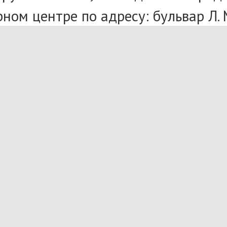
ом центре по адресу: бульвар Л. М
 200 рублей для взрослых и 100 ру
ые экскурсии по телефону: 30-43-0
Н
твенные советы