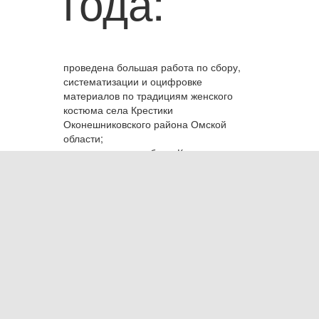
года:
проведена большая работа по сбору,
систематизации и оцифровке
материалов по традициям женского
костюма села Крестики
Оконешниковского района Омской
области;
- издана книга-альбом «Крестинская
модница» с подробными
иллюстрированными уроками по
пошиву крестинского платья и парочек;
- проведены 2 областных семинара в г.
Омске и р.п. Оконешниково с общим
числом слушателей 194 человека;
- проведены 3 презентации книги-
альбома «Крестинская модница» в г.
Омске, р.п. Большеречье и р.п.
Оконешниково;
- книга-альбом передана в дар в