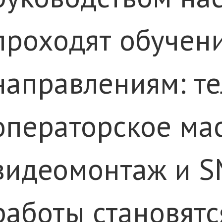
проходят обучен
направлениям: те
операторское мас
видеомонтаж и S
работы становятс