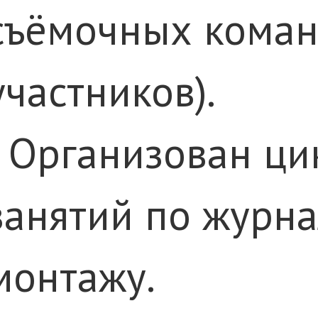
съёмочных коман
участников).
· Организован ци
занятий по журна
монтажу.