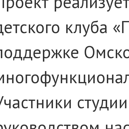
Проект реализует
детского клуба «
поддержке Омско
многофункционал
Участники студии
руководством на