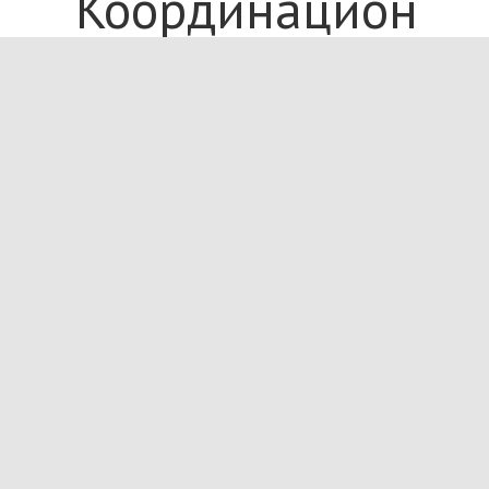
Координационны
Комитет отчет
о
проделанной
работе по
установленной
форме не
позднее 12
мая 2026 года
(Приложение
2, 3, Итоговая