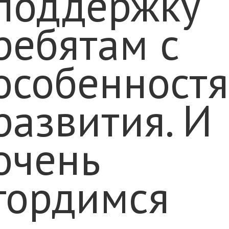
поддержку
ребятам с
особенност
развития. И
очень
гордимся