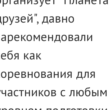
друзей", давно
зарекомендовали
себя как
соревнования для
участников с любым
уровнем подготовки.