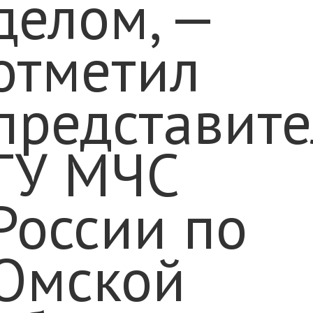
делом, —
отметил
представите
ГУ МЧС
России по
Омской