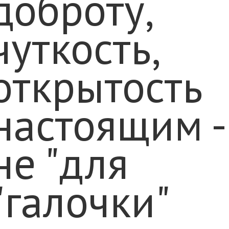
доброту,
чуткость,
открытость
настоящим -
не "для
"галочки"