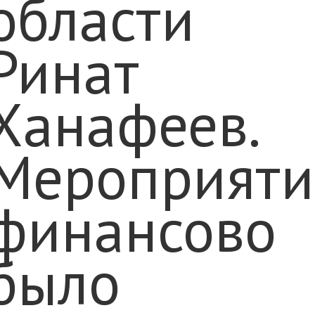
области
Ринат
Ханафеев.
Мероприяти
финансово
было