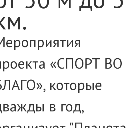
км.
Мероприятия
проекта «СПОРТ ВО
БЛАГО», которые
дважды в год,
организует "Планета