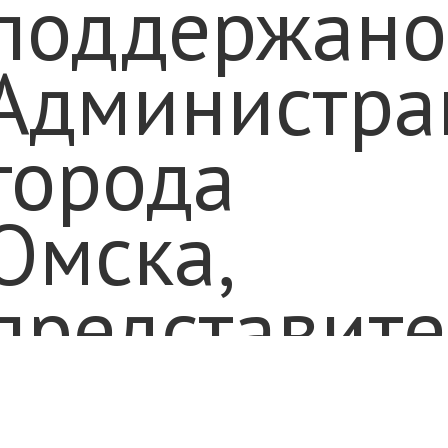
поддержано
Администра
города
Омска,
представит
Администра