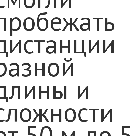
пробежать
дистанции
разной
длины и
сложности
от 50 м до 5