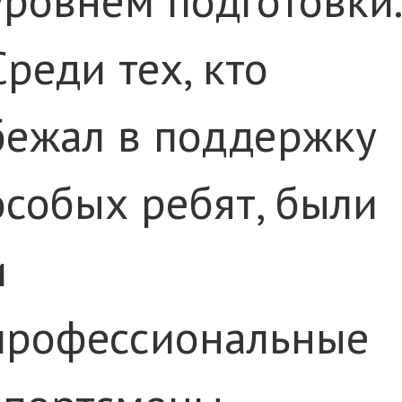
Среди тех, кто
бежал в поддержку
особых ребят, были
и
профессиональные