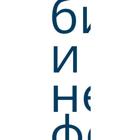
биз
и
нек
фон