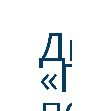
Диа
«П
по