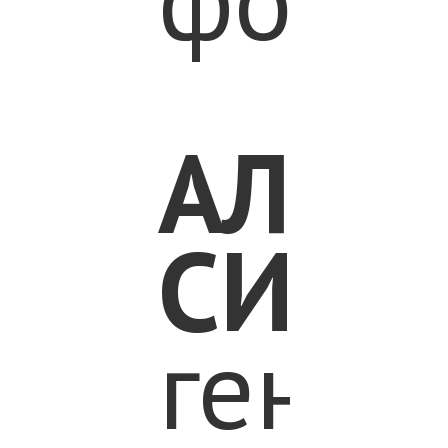
АЛЕК
СИДН
генер