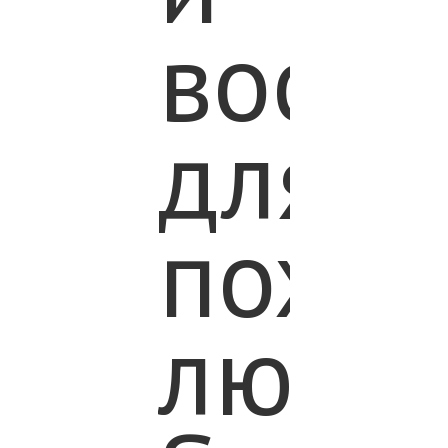
восст
для
пожи
люде