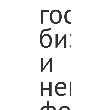
госуд
бизне
и
неко
фондо