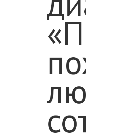
диало
«Пом
пожи
людям
сотру