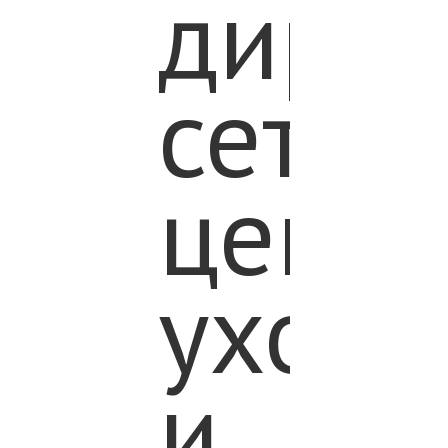
дирек
сети
центр
ухода
и