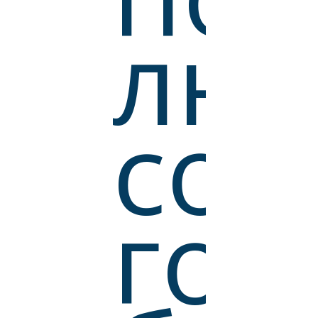
люд
сот
гос