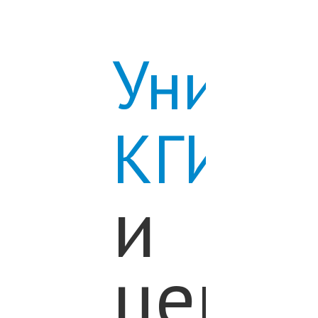
Универ
КГИ
и
центр