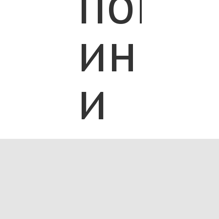
помо
инва
и
пожи
людя