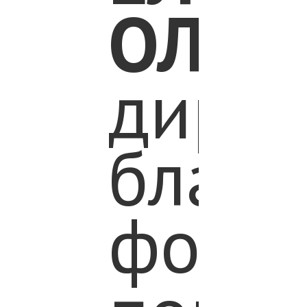
ОЛЕС
дирек
благо
фонд