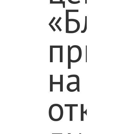
«Благ
приг
на
откр