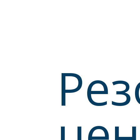
Рез
цен