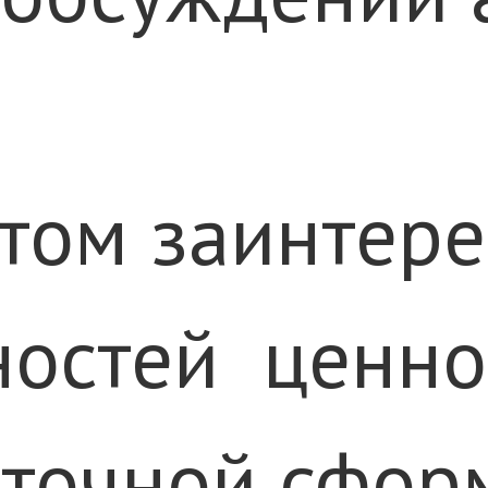
ом заинтере
остей ценно
точной сфор