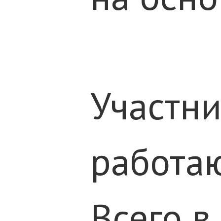
Участни
работаю
Всего в