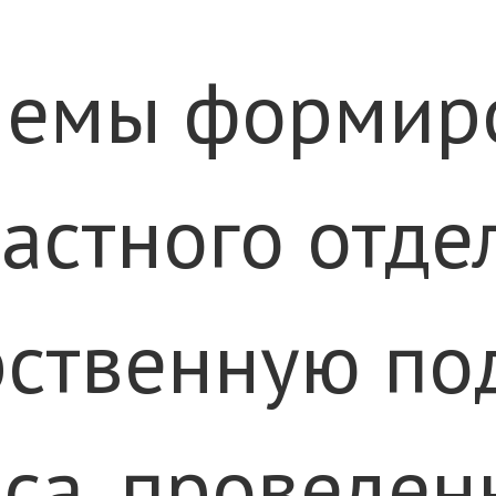
лемы формиро
астного отде
ственную под
рса, проведе