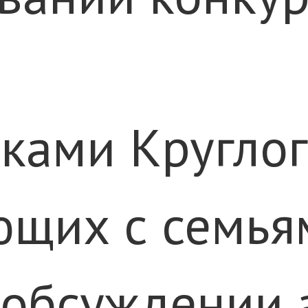
ками Круглог
щих с семьям
 обсуждении 