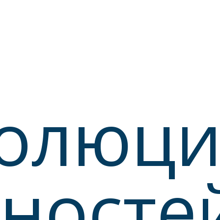
олюци
ностей