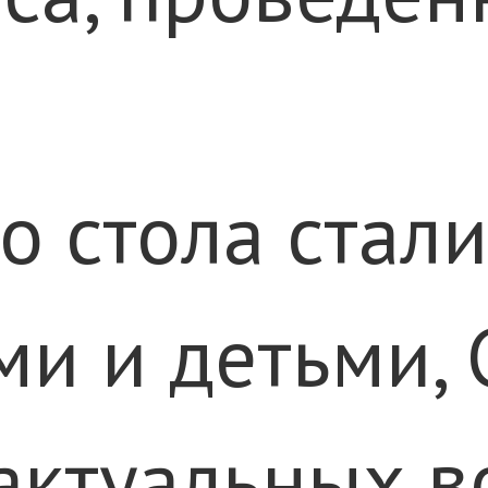
о стола стали
и и детьми, 
актуальных в