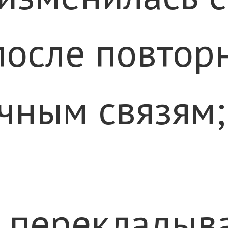
осле повторн
чным связям;
и перекладыв