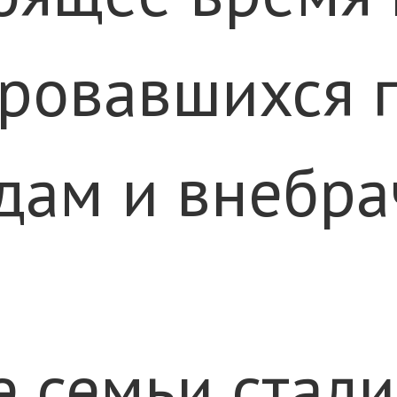
ровавшихся п
дам и внебра
е семьи стал