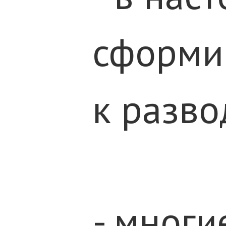
сформи
к разво
- многи