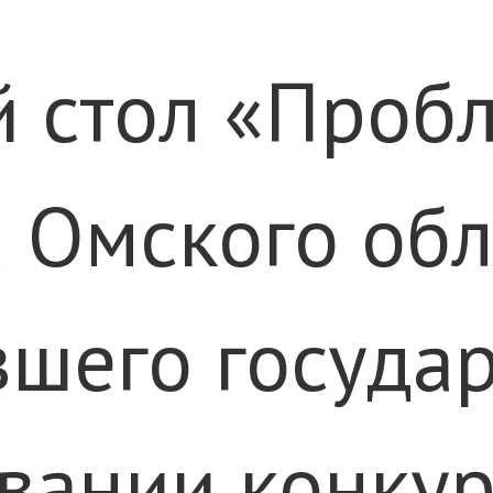
 стол «Проб
 Омского обл
шего государ
вании конку