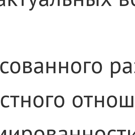
сованного ра
стного отнош
мированности