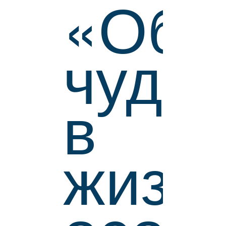
«Обы
чудо
в
жизн