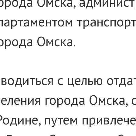
орода Омска, админист
епартаментом транспор
орода Омска.
одиться с целью отдат
еления города Омска,
Родине, путем привлеч