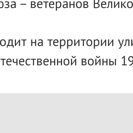
оюза – ветеранов Вели
ходит на территории ул
Отечественной войны 1
астниками легкоатлети
ение цветов к памятны