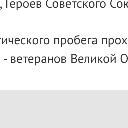
, Героев Советского С
тического пробега про
 - ветеранов Великой 
шествуют митинги с уч
венной войны и возлож