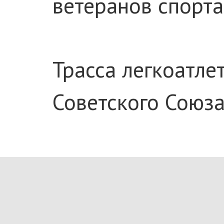
ветеранов спорта
Трасса легкоатле
Советского Союза
Мероприятию пред
Великой Отечест