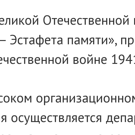
еликой Отечественной 
 – Эстафета памяти», 
чественной войне 1941
соком организационно
я осуществляется депа