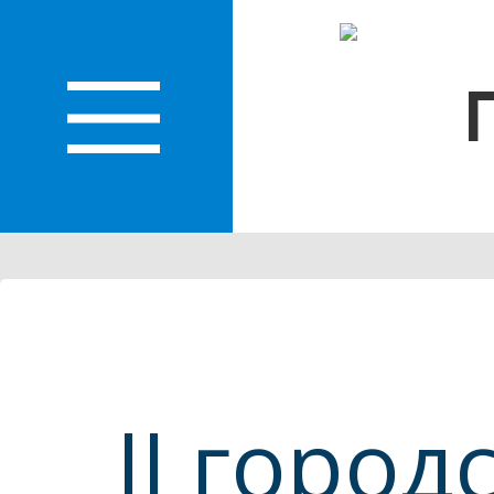
О
ЛАСТИ
II горо