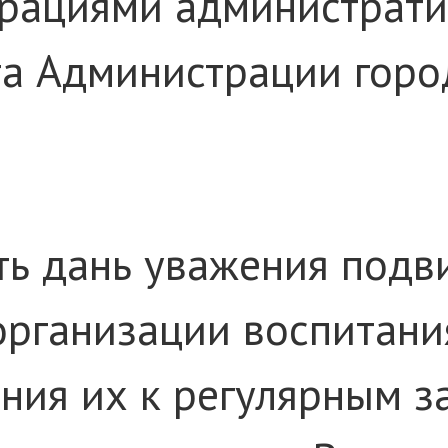
рациями администрати
та Администрации горо
ь дань уважения подв
 организации воспитан
ения их к регулярным з